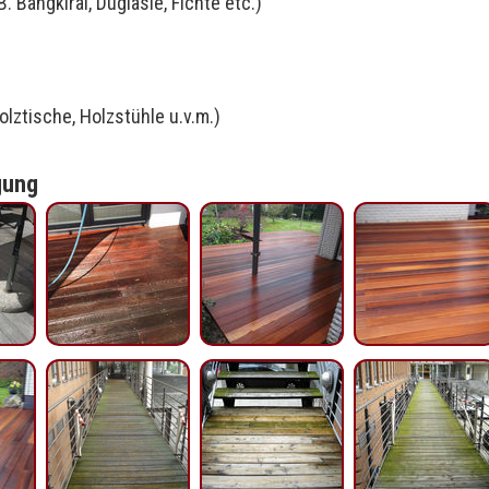
B. Bangkirai, Duglasie, Fichte etc.)
Holztische, Holzstühle u.v.m.)
gung