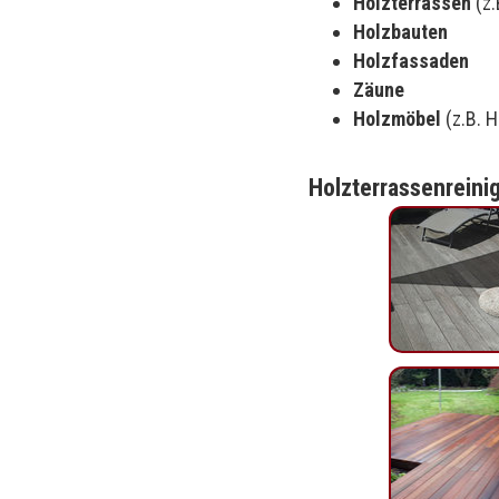
Holzterrassen
(z.
Holzbauten
Holzfassaden
Zäune
Holzmöbel
(z.B. 
Holzterrassenreini